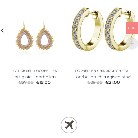
EUR
LOTT GIOIELLI OORBELLEN
OORBELLEN CHIRURGISCH STAAL
lott gioielli oorbellen
oorbellen chirurgisch staal
€
27.00
€
19.00
€
29.00
€
21.00