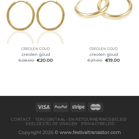
CREOLEN GOUD
CREOLEN GOUD
creolen goud
creolen goud
€
28.00
€
20.00
€
27.00
€
19.00
CONTACT
TERUGBETAAL- EN RETOURNERINGSBELEID
VEELGESTELDE VRAGEN
PRIVACYBELEID
Copyright 2026 ©
www.festivaltransistor.com