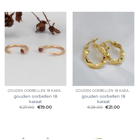
GOUDEN OORBELLEN 18 KARAAT
GOUDEN OORBELLEN 18 KARAAT
gouden oorbellen 18
gouden oorbellen 18
karaat
karaat
€
27.00
€
19.00
€
29.00
€
21.00