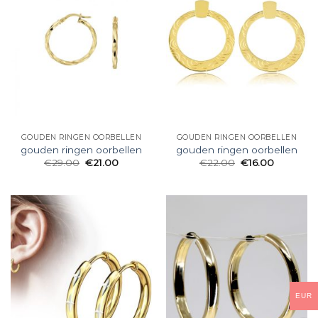
GOUDEN RINGEN OORBELLEN
GOUDEN RINGEN OORBELLEN
gouden ringen oorbellen
gouden ringen oorbellen
€
29.00
€
21.00
€
22.00
€
16.00
EUR