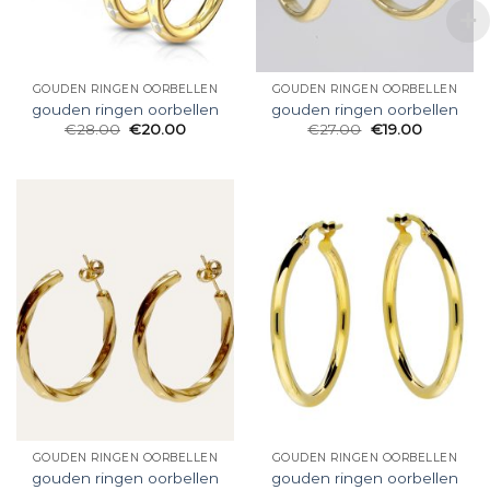
GOUDEN RINGEN OORBELLEN
GOUDEN RINGEN OORBELLEN
gouden ringen oorbellen
gouden ringen oorbellen
€
28.00
€
20.00
€
27.00
€
19.00
GOUDEN RINGEN OORBELLEN
GOUDEN RINGEN OORBELLEN
gouden ringen oorbellen
gouden ringen oorbellen