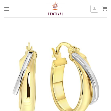
Skip
to
content