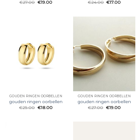
€
27.00
€
19.00
€
24.00
€
17.00
GOUDEN RINGEN OORBELLEN
GOUDEN RINGEN OORBELLEN
gouden ringen oorbellen
gouden ringen oorbellen
€
25.00
€
18.00
€
27.00
€
19.00