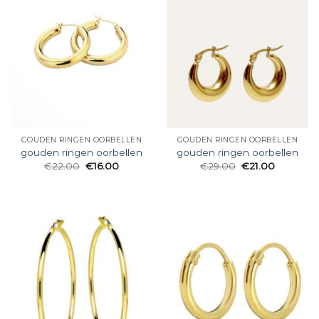
GOUDEN RINGEN OORBELLEN
GOUDEN RINGEN OORBELLEN
gouden ringen oorbellen
gouden ringen oorbellen
€
22.00
€
16.00
€
29.00
€
21.00