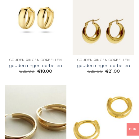
GOUDEN RINGEN OORBELLEN
GOUDEN RINGEN OORBELLEN
gouden ringen oorbellen
gouden ringen oorbellen
€
25.00
€
18.00
€
29.00
€
21.00
EUR