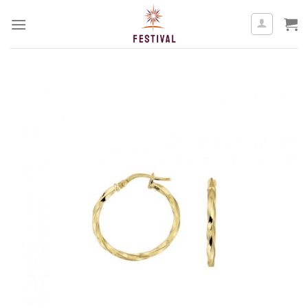
Skip
to
content