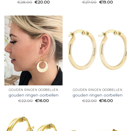
€
28.00
€
20.00
€
27.00
€
19.00
GOUDEN RINGEN OORBELLEN
GOUDEN RINGEN OORBELLEN
gouden ringen oorbellen
gouden ringen oorbellen
€
22.00
€
16.00
€
22.00
€
16.00