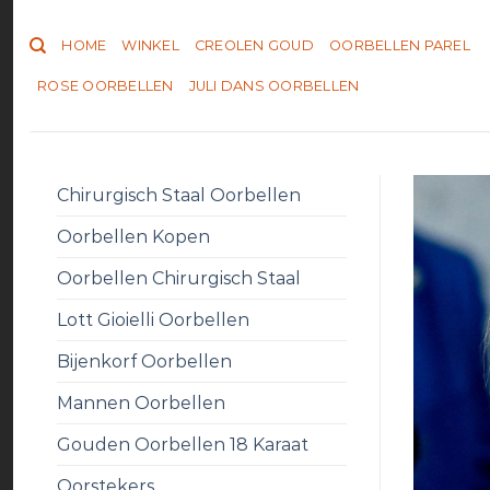
Skip
to
HOME
WINKEL
CREOLEN GOUD
OORBELLEN PAREL
content
ROSE OORBELLEN
JULI DANS OORBELLEN
Chirurgisch Staal Oorbellen
Oorbellen Kopen
Oorbellen Chirurgisch Staal
Lott Gioielli Oorbellen
Bijenkorf Oorbellen
Mannen Oorbellen
Gouden Oorbellen 18 Karaat
Oorstekers