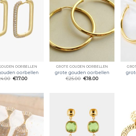
GOUDEN OORBELLEN
GROTE GOUDEN OORBELLEN
GRO
gouden oorbellen
grote gouden oorbellen
grot
24.00
€
17.00
€
25.00
€
18.00