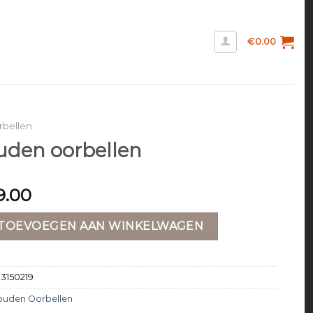
€
0.00
bellen
uden oorbellen
9.00
rbellen aantal
TOEVOEGEN AAN WINKELWAGEN
13150219
ouden Oorbellen