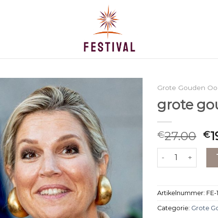
Grote Gouden Oor
grote go
27.00
1
€
€
grote gouden oo
Artikelnummer:
FE-
Categorie:
Grote G