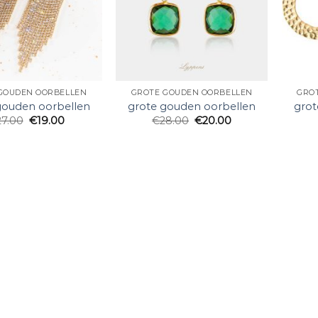
GOUDEN OORBELLEN
GROTE GOUDEN OORBELLEN
GRO
gouden oorbellen
grote gouden oorbellen
grot
27.00
€
19.00
€
28.00
€
20.00