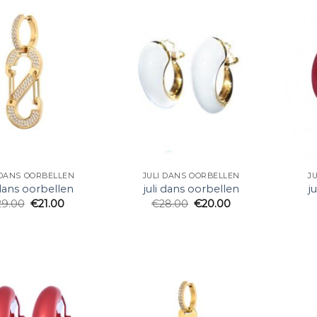
 DANS OORBELLEN
JULI DANS OORBELLEN
J
 dans oorbellen
juli dans oorbellen
j
29.00
€
21.00
€
28.00
€
20.00