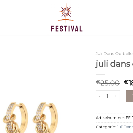
Juli Dans Oorbell
juli dans
25.00
1
€
€
juli dans oorbell
Artikelnummer:
FE-
Categorie:
Juli Dan