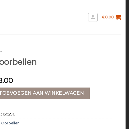
€
0.00
en
 oorbellen
8.00
en aantal
TOEVOEGEN AAN WINKELWAGEN
13150296
s Oorbellen