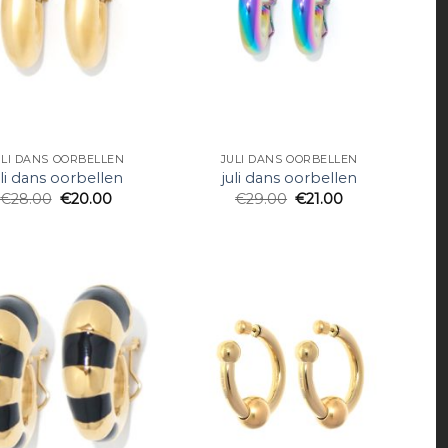
ULI DANS OORBELLEN
JULI DANS OORBELLEN
uli dans oorbellen
juli dans oorbellen
€
28.00
€
20.00
€
29.00
€
21.00