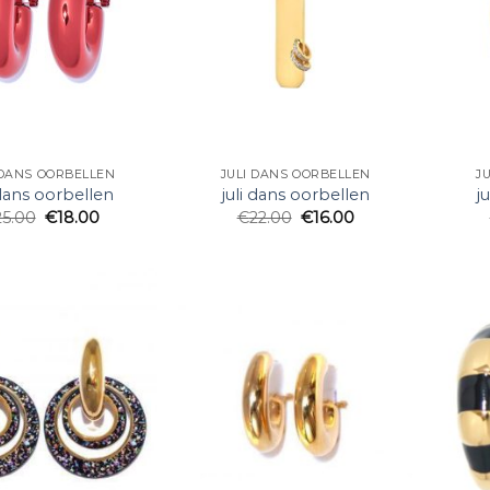
 DANS OORBELLEN
JULI DANS OORBELLEN
J
 dans oorbellen
juli dans oorbellen
j
25.00
€
18.00
€
22.00
€
16.00