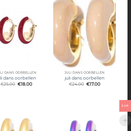
ULI DANS OORBELLEN
JULI DANS OORBELLEN
uli dans oorbellen
juli dans oorbellen
€
25.00
€
18.00
€
24.00
€
17.00
EUR