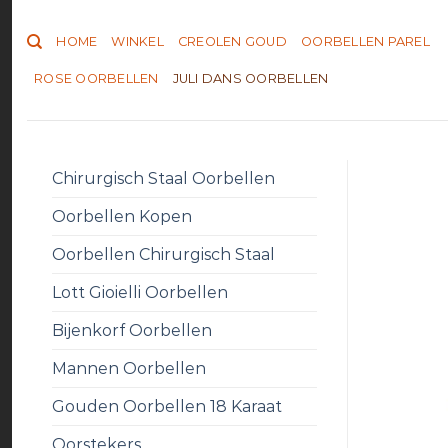
Skip
to
HOME
WINKEL
CREOLEN GOUD
OORBELLEN PAREL
content
ROSE OORBELLEN
JULI DANS OORBELLEN
Chirurgisch Staal Oorbellen
Oorbellen Kopen
Oorbellen Chirurgisch Staal
Lott Gioielli Oorbellen
Bijenkorf Oorbellen
Mannen Oorbellen
Gouden Oorbellen 18 Karaat
Oorstekers