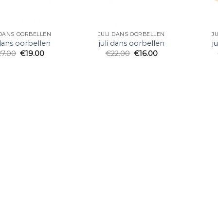
 DANS OORBELLEN
JULI DANS OORBELLEN
J
 dans oorbellen
juli dans oorbellen
j
27.00
€
19.00
€
22.00
€
16.00