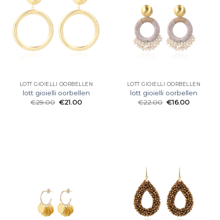
LOTT GIOIELLI OORBELLEN
LOTT GIOIELLI OORBELLEN
lott gioielli oorbellen
lott gioielli oorbellen
€
29.00
€
21.00
€
22.00
€
16.00