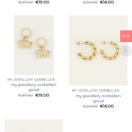
€
27.00
€
19.00
€
22.00
€
16.00
EUR
MY JEWELLERY OORBELLEN GOUD
my jewellery oorbellen
goud
MY JEWELLERY OORBELLEN GOUD
€
27.00
€
19.00
my jewellery oorbellen
goud
€
22.00
€
16.00