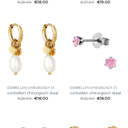
€
25.00
€
18.00
€
27.00
€
19.00
OORBELLEN CHIRURGISCH STAAL
OORBELLEN CHIRURGISCH STAAL
oorbellen chirurgisch staal
oorbellen chirurgisch staal
€
25.00
€
18.00
€
22.00
€
16.00