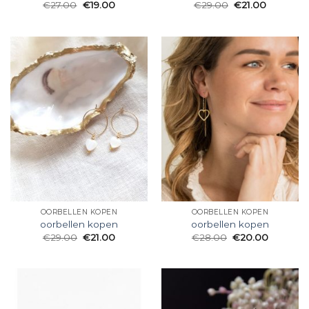
€
27.00
€
19.00
€
29.00
€
21.00
OORBELLEN KOPEN
OORBELLEN KOPEN
oorbellen kopen
oorbellen kopen
€
29.00
€
21.00
€
28.00
€
20.00