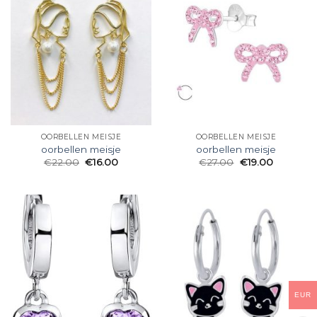
OORBELLEN MEISJE
OORBELLEN MEISJE
oorbellen meisje
oorbellen meisje
€
22.00
€
16.00
€
27.00
€
19.00
EUR