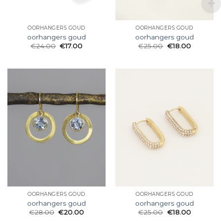
OORHANGERS GOUD
OORHANGERS GOUD
oorhangers goud
oorhangers goud
€
24.00
€
17.00
€
25.00
€
18.00
OORHANGERS GOUD
OORHANGERS GOUD
oorhangers goud
oorhangers goud
€
28.00
€
20.00
€
25.00
€
18.00