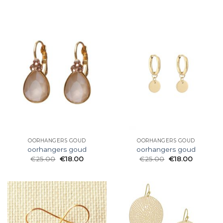
OORHANGERS GOUD
OORHANGERS GOUD
oorhangers goud
oorhangers goud
€
25.00
€
18.00
€
25.00
€
18.00