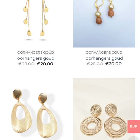
OORHANGERS GOUD
OORHANGERS GOUD
oorhangers goud
oorhangers goud
€
28.00
€
20.00
€
28.00
€
20.00
EUR