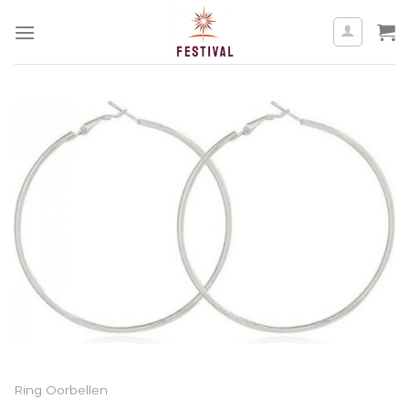
Skip
to
content
Ring Oorbellen