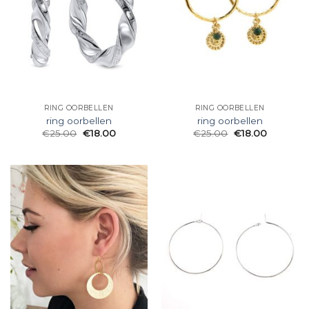
RING OORBELLEN
RING OORBELLEN
ring oorbellen
ring oorbellen
€
25.00
€
18.00
€
25.00
€
18.00