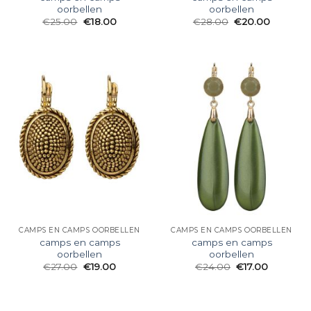
oorbellen
oorbellen
€
25.00
€
18.00
€
28.00
€
20.00
CAMPS EN CAMPS OORBELLEN
CAMPS EN CAMPS OORBELLEN
camps en camps
camps en camps
oorbellen
oorbellen
€
27.00
€
19.00
€
24.00
€
17.00