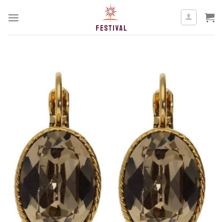
Skip
to
content