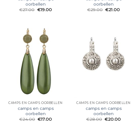
oorbellen
oorbellen
€
27.00
€
19.00
€
29.00
€
21.00
CAMPS EN CAMPS OORBELLEN
CAMPS EN CAMPS OORBELLEN
camps en camps
camps en camps
oorbellen
oorbellen
€
24.00
€
17.00
€
28.00
€
20.00