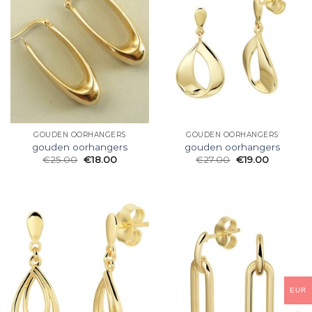
GOUDEN OORHANGERS
GOUDEN OORHANGERS
gouden oorhangers
gouden oorhangers
€
25.00
€
18.00
€
27.00
€
19.00
EUR