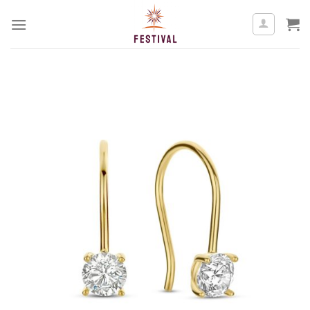
Skip
to
content