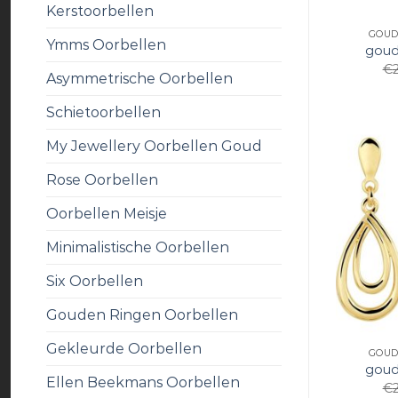
Kerstoorbellen
GOUD
Ymms Oorbellen
goud
€
Asymmetrische Oorbellen
Schietoorbellen
My Jewellery Oorbellen Goud
Rose Oorbellen
Oorbellen Meisje
Minimalistische Oorbellen
Six Oorbellen
Gouden Ringen Oorbellen
Gekleurde Oorbellen
GOUD
goud
Ellen Beekmans Oorbellen
€