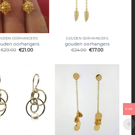
OUDEN OORHANGERS
GOUDEN OORHANGERS
uden oorhangers
gouden oorhangers
€
29.00
€
21.00
€
24.00
€
17.00
EUR