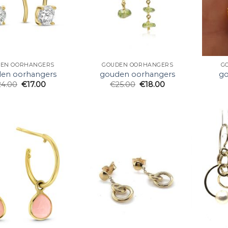
EN OORHANGERS
GOUDEN OORHANGERS
G
en oorhangers
gouden oorhangers
go
24.00
€
17.00
€
25.00
€
18.00