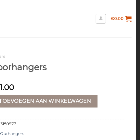
€
0.00
ers
oorhangers
1.00
rs aantal
TOEVOEGEN AAN WINKELWAGEN
13150977
Oorhangers