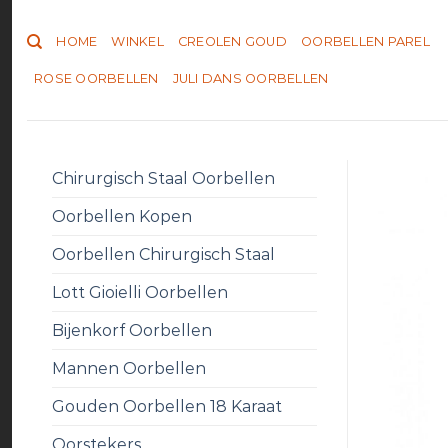
Skip
to
HOME
WINKEL
CREOLEN GOUD
OORBELLEN PAREL
content
ROSE OORBELLEN
JULI DANS OORBELLEN
Chirurgisch Staal Oorbellen
Oorbellen Kopen
Oorbellen Chirurgisch Staal
Lott Gioielli Oorbellen
Bijenkorf Oorbellen
Mannen Oorbellen
Gouden Oorbellen 18 Karaat
Oorstekers