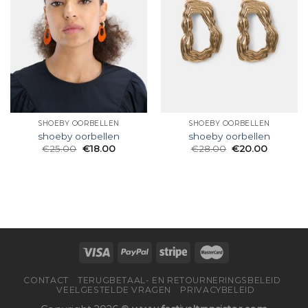
SHOEBY OORBELLEN
SHOEBY OORBELLEN
shoeby oorbellen
shoeby oorbellen
€
25.00
€
18.00
€
28.00
€
20.00
CONTACT
TERUGBETAAL- EN RETOURNERINGSBELEID
VEELGESTELDE VRAGEN
PRIVACYBELEID