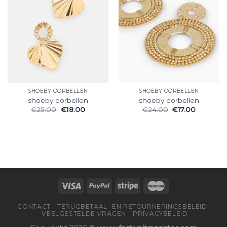
SHOEBY OORBELLEN
SHOEBY OORBELLEN
shoeby oorbellen
shoeby oorbellen
€
25.00
€
18.00
€
24.00
€
17.00
CONTACT
TERUGBETAAL- EN RETOURNERINGSBELEID
VEELGESTELDE VRAGEN
PRIVACYBELEID